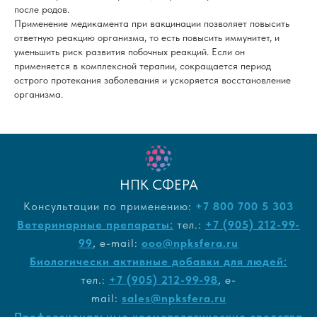
после родов.
Применение медикамента при вакцинации позволяет повысить
ответную реакцию организма, то есть повысить иммунитет, и
уменьшить риск развития побочных реакций. Если он
применяется в комплексной терапии, сокращается период
острого протекания заболевания и ускоряется восстановление
организма.
НПК СФЕРА
Консультации по применению:
+7 800 700 5 303
Ветеринарные препараты:
тел.:
+7 (905) 212-99-
99
, e-mail:
ooo@npksfera.ru
Биологически активные добавки для людей:
тел.:
+7 (905) 212-99-98
, e-
mail:
sales@npksfera.ru
Профессиональные косметологические средства