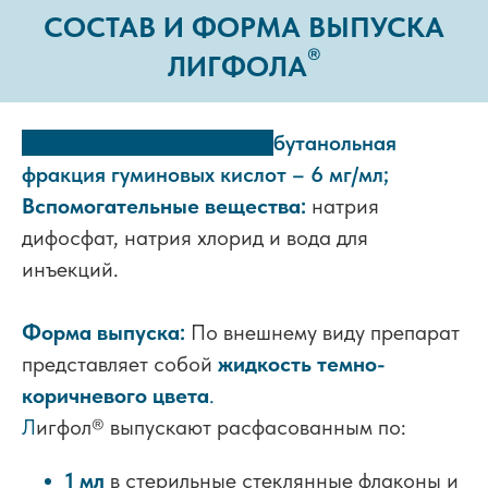
СОСТАВ И ФОРМА ВЫПУСКА
®
ЛИГФОЛА
Действующее вещество:
бутанольная
фракция гуминовых кислот – 6 мг/мл;
Вспомогательные вещества:
натрия
дифосфат, натрия хлорид и вода для
инъекций.
Форма выпуска:
По внешнему виду препарат
представляет собой
жидкость темно-
коричневого цвета
.
Л
игфол
®
выпускают расфасованным по:
1 мл
в стерильные стеклянные флаконы и