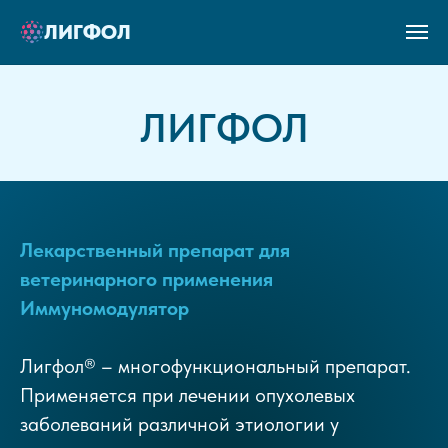
ЛИГФОЛ
ЛИГФОЛ
Лекарственный препарат для
ветеринарного применения
Иммуномодулятор
Лигфол
®
–
многофункциональный
препарат.
Применяется при л
ечении опухолевых
заболеваний различной этиологии у